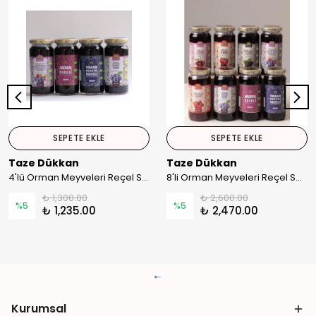
SEPETE EKLE
SEPETE EKLE
Taze Dükkan
Taze Dükkan
4'lü Orman Meyveleri Reçel Seti (Şeker İlavesiz)
8'li Orman Meyveleri Reçel Seti (Şeker İlavesiz)
₺ 1,300.00
₺ 2,600.00
%
5
%
5
₺ 1,235.00
₺ 2,470.00
Kurumsal